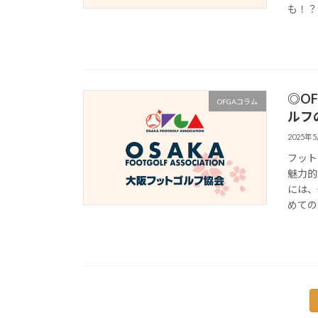
も！？
◎O
OFGAコラム
ルフ
2025年
フット
魅力的
には、
めての
投