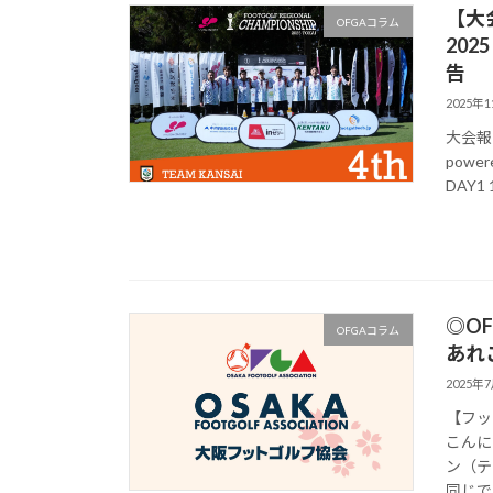
【大
OFGAコラム
202
告
2025年
大会報告
pow
DAY1
◎O
OFGAコラム
あれ
2025年
【フッ
こんに
ン（テ
同じで