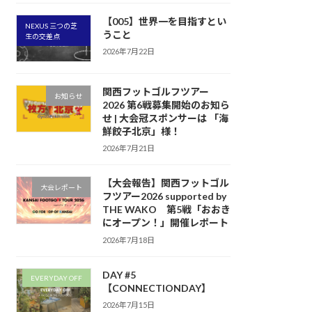
【005】世界一を目指すとい
NEXUS 三つの芝
うこと
生の交差点
2026年7月22日
関西フットゴルフツアー
お知らせ
2026 第6戦募集開始のお知ら
せ | 大会冠スポンサーは 「海
鮮餃子北京」様！
2026年7月21日
【大会報告】関西フットゴル
大会レポート
フツアー2026 supported by
THE WAKO 第5戦「おおき
にオープン！」開催レポート
2026年7月18日
DAY #5
EVERYDAY OFF
【CONNECTIONDAY】
2026年7月15日