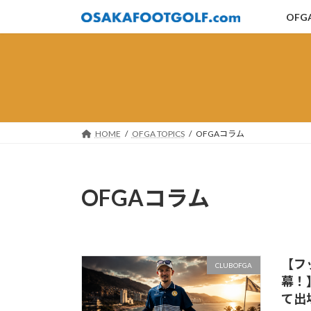
コ
ナ
OFG
ン
ビ
テ
ゲ
ン
ー
ツ
シ
へ
ョ
ス
ン
キ
に
HOME
OFGA TOPICS
OFGAコラム
ッ
移
プ
動
OFGAコラム
【フ
CLUBOFGA
幕！
て出