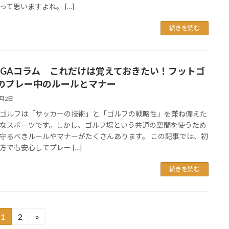
って思いますよね。 […]
続きを読む
FGAコラム これだけは覚えておきたい！フットゴ
のプレー中のルールとマナー
5月2日
ゴルフは「サッカーの技術」と「ゴルフの戦略性」を兼ね備えた
なスポーツです。しかし、ゴルフ場という共通の空間を使うため
守るべきルールやマナーがたくさんあります。 この記事では、初
方でも安心してプレー […]
続きを読む
1
2
»
固
固