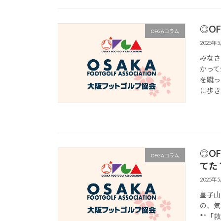
◎O
OFGAコラム
2025年
みなさ
かって
を蹴っ
に歩き
◎O
OFGAコラム
てた
2025年
皇子山
の、気
**「