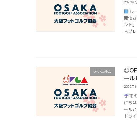
2025年
ルー
開催さ
ント」
らプレ
◎O
OFGAコラム
ール
2025年
雨の
にちは
ールと
ドライ