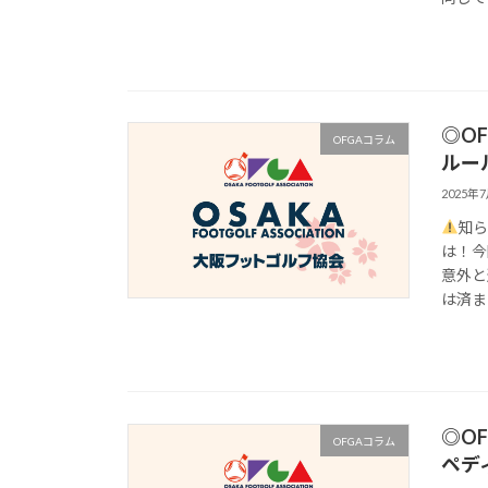
◎O
OFGAコラム
ルー
2025年
知ら
は！今
意外と
は済ま
◎O
OFGAコラム
ペデ