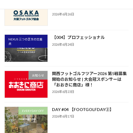
【公式リリース】FCティアモ枚方とウェ
CLUBOFGA
ブサイトパートナー契約締結のお知らせ
2026年6月26日
【004】プロフェッショナル
NEXUS 三つの芝生の交差
点
2026年6月24日
関西フットゴルフツアー2026 第5戦募集
お知らせ
開始のお知らせ | 大会冠スポンサーは
「おおきに商店」様！
2026年6月23日
DAY #04 【FOOTGOLFDAY②】
EVERYDAY OFF
2026年6月17日