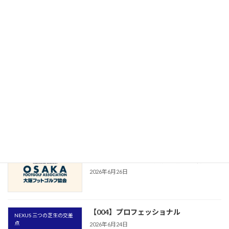
DAY #5 【CONNECTIONDAY】
EVERYDAY OFF
2026年7月15日
第5回「クラブは、なぜ存在するのか」
Dear Wonderful Footgolf
軽井沢のコース全体を、そのクラブが支
配しているような感覚。あの空気は今で
も忘れられない。
2026年7月8日
【公式リリース】FCティアモ枚方とウェ
CLUBOFGA
ブサイトパートナー契約締結のお知らせ
2026年6月26日
【004】プロフェッショナル
NEXUS 三つの芝生の交差
点
2026年6月24日