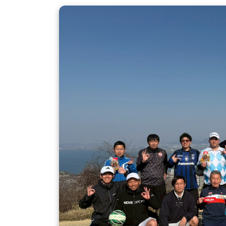
更
新
日
時
: