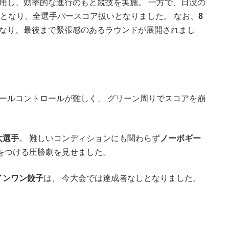
用し、効率的な進行のもと競技を実施。 一方で、日没の
となり、全選手パースコア扱いとなりました。 なお、
8
なり、最後まで緊張感のあるラウンドが展開されまし
ールコントロールが難しく、 グリーン周りでスコアを崩
太選手
。 難しいコンディションにも関わらず
ノーボギー
をつける圧勝劇を見せました。
インワン餃子
は、 今大会では達成者なしとなりました。