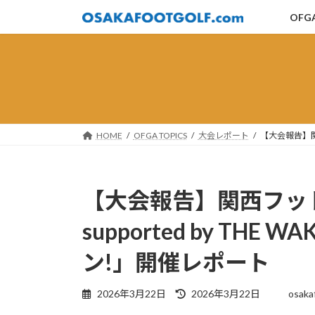
コ
ナ
OFG
ン
ビ
テ
ゲ
ン
ー
ツ
シ
へ
ョ
ス
ン
キ
に
HOME
OFGA TOPICS
大会レポート
【大会報告】関西
ッ
移
プ
動
【大会報告】関西フット
supported by T
ン!」開催レポート
最
2026年3月22日
2026年3月22日
osaka
終