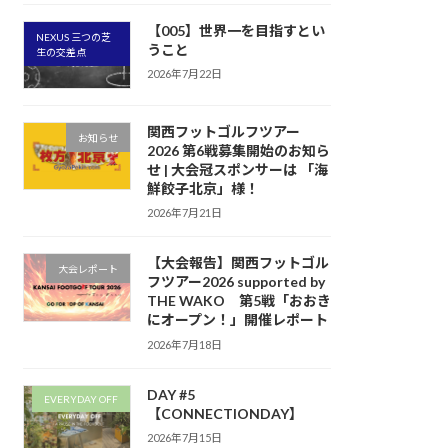
【005】世界一を目指すとい
NEXUS 三つの芝
うこと
生の交差点
2026年7月22日
関西フットゴルフツアー
お知らせ
2026 第6戦募集開始のお知ら
せ | 大会冠スポンサーは 「海
鮮餃子北京」様！
2026年7月21日
【大会報告】関西フットゴル
大会レポート
フツアー2026 supported by
THE WAKO 第5戦「おおき
にオープン！」開催レポート
2026年7月18日
DAY #5
EVERYDAY OFF
【CONNECTIONDAY】
2026年7月15日