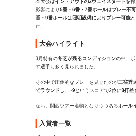
本大会は
イン・アウトの2ウェイスタート
を採
影響により
5番・6番・7番ホールはプレー不可
番・9番ホールは照明設備によりプレー可能
と
た。
大会ハイライト
3月特有の
冬芝が残るコンディション
の中、ボ
す選手も多く見られました。
その中で圧倒的なプレーを見せたのが
三窪秀
でラウンド
し、
-9
というスコアで2位に
8打差
なお、関西ツアー名物となりつつある
ホール
入賞者一覧