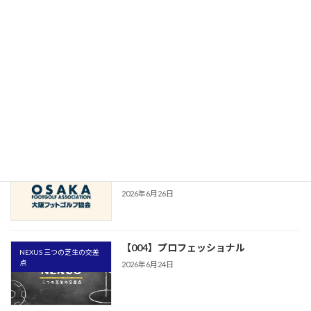
2026年7月15日
第5回「クラブは、なぜ存在するのか」
Dear Wonderful Footgolf
軽井沢のコース全体を、そのクラブが支
配しているような感覚。あの空気は今で
も忘れられない。
2026年7月8日
【公式リリース】FCティアモ枚方とウェ
CLUBOFGA
ブサイトパートナー契約締結のお知らせ
2026年6月26日
【004】プロフェッショナル
NEXUS 三つの芝生の交差
点
2026年6月24日